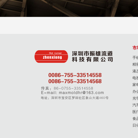
市
手
精
液
电
家
办
光
汽
医
食
日