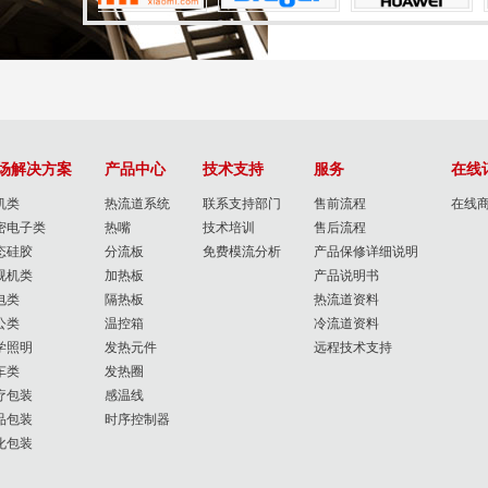
场解决方案
产品中心
技术支持
服务
在线
机类
热流道系统
联系支持部门
售前流程
在线
密电子类
热嘴
技术培训
售后流程
态硅胶
分流板
免费模流分析
产品保修详细说明
视机类
加热板
产品说明书
电类
隔热板
热流道资料
公类
温控箱
冷流道资料
学照明
发热元件
远程技术支持
车类
发热圈
疗包装
感温线
品包装
时序控制器
化包装